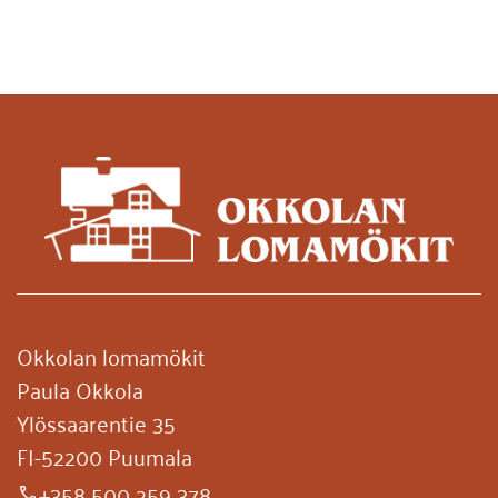
Okkolan lomamökit
Paula Okkola
Ylössaarentie 35
FI-52200 Puumala
+358 500 259 378
phone