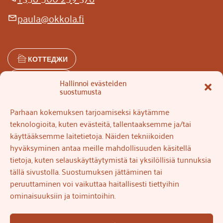
paula@okkola.fi
email
КОТТЕДЖИ
РЕСТОРАН
Hallinnoi evästeiden
suostumusta
КОНТАКТ
Parhaan kokemuksen tarjoamiseksi käytämme
teknologioita, kuten evästeitä, tallentaaksemme ja/tai
Главная
käyttääksemme laitetietoja. Näiden tekniikoiden
hyväksyminen antaa meille mahdollisuuden käsitellä
Коттеджи
tietoja, kuten selauskäyttäytymistä tai yksilöllisiä tunnuksia
tällä sivustolla. Suostumuksen jättäminen tai
История
peruuttaminen voi vaikuttaa haitallisesti tiettyihin
Островная идиллия
ominaisuuksiin ja toimintoihin.
ответственность