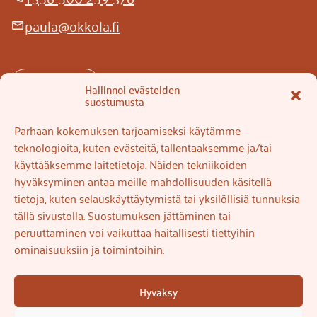
paula@okkola.fi
email
COTTAGES
Hallinnoi evästeiden
suostumusta
RESTAURANT
Parhaan kokemuksen tarjoamiseksi käytämme
CONTACT US
teknologioita, kuten evästeitä, tallentaaksemme ja/tai
käyttääksemme laitetietoja. Näiden tekniikoiden
hyväksyminen antaa meille mahdollisuuden käsitellä
Home
tietoja, kuten selauskäyttäytymistä tai yksilöllisiä tunnuksia
tällä sivustolla. Suostumuksen jättäminen tai
Cottages
peruuttaminen voi vaikuttaa haitallisesti tiettyihin
Restaurant
ominaisuuksiin ja toimintoihin.
Sustainability
Hyväksy
Okkola holiday cottages