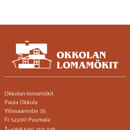
Okkolan lomamökit
Paula Okkola
Ylössaarentie 35
FI-52200 Puumala
+358 500 259 378
phone