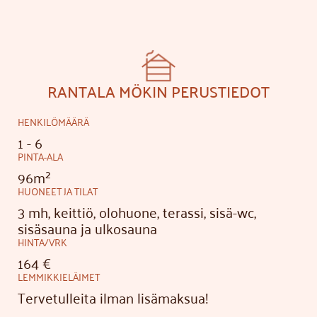
…
RANTALA MÖKIN PERUSTIEDOT
HENKILÖMÄÄRÄ
1 - 6
PINTA-ALA
96m²
HUONEET JA TILAT
3 mh, keittiö, olohuone, terassi, sisä-wc,
sisäsauna ja ulkosauna
HINTA/VRK
164 €
LEMMIKKIELÄIMET
Tervetulleita ilman lisämaksua!