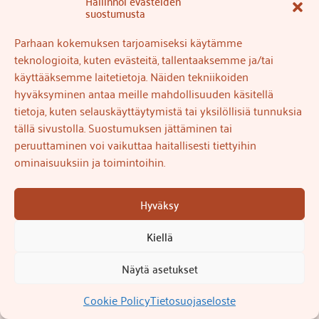
Hallinnoi evästeiden
suostumusta
Parhaan kokemuksen tarjoamiseksi käytämme
teknologioita, kuten evästeitä, tallentaaksemme ja/tai
käyttääksemme laitetietoja. Näiden tekniikoiden
hyväksyminen antaa meille mahdollisuuden käsitellä
tietoja, kuten selauskäyttäytymistä tai yksilöllisiä tunnuksia
tällä sivustolla. Suostumuksen jättäminen tai
peruuttaminen voi vaikuttaa haitallisesti tiettyihin
ominaisuuksiin ja toimintoihin.
Hyväksy
Kiellä
Näytä asetukset
Ota yhteyttä / Contact Paula
Cookie Policy
Tietosuojaseloste