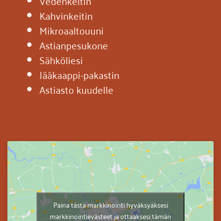
Vedenkeitin
Kahvinkeitin
Mikroaaltouuni
Astianpesukone
Sähköliesi
Jääkaappi-pakastin
Astiasto kuudelle
Paina tästä markkinointi hyväksyäksesi
markkinointievästeet ja ottaaksesi tämän