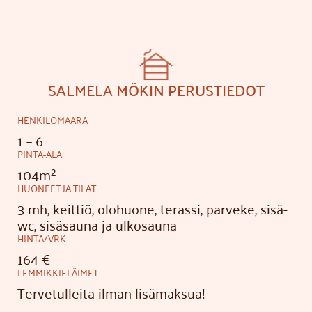
SALMELA MÖKIN PERUSTIEDOT
HENKILÖMÄÄRÄ
1 – 6
PINTA-ALA
104m²
HUONEET JA TILAT
3 mh, keittiö, olohuone, terassi, parveke, sisä-
wc, sisäsauna ja ulkosauna
HINTA/VRK
164 €
LEMMIKKIELÄIMET
Tervetulleita ilman lisämaksua!