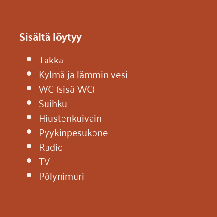
Sisältä löytyy
Takka
Kylmä ja lämmin vesi
WC (sisä-WC)
Suihku
Hiustenkuivain
Pyykinpesukone
Radio
TV
Pölynimuri