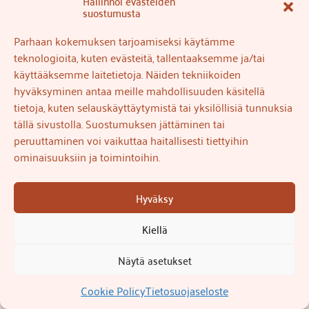
Hallinnoi evästeiden
suostumusta
Parhaan kokemuksen tarjoamiseksi käytämme
teknologioita, kuten evästeitä, tallentaaksemme ja/tai
käyttääksemme laitetietoja. Näiden tekniikoiden
hyväksyminen antaa meille mahdollisuuden käsitellä
tietoja, kuten selauskäyttäytymistä tai yksilöllisiä tunnuksia
tällä sivustolla. Suostumuksen jättäminen tai
peruuttaminen voi vaikuttaa haitallisesti tiettyihin
ominaisuuksiin ja toimintoihin.
Hyväksy
Kiellä
Näytä asetukset
Ota yhteyttä / Contact Paula
Cookie Policy
Tietosuojaseloste